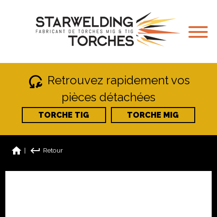
reset_wrench
Retrouvez rapidement vos
pièces détachées
TORCHE TIG
TORCHE MIG
home
keyboard_return
|
Retour