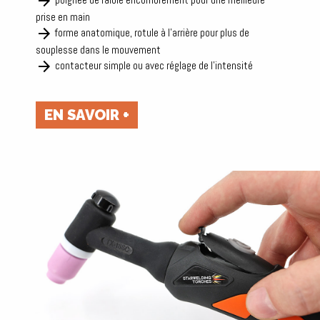
arrow_forward
prise en main
arrow_forward
forme anatomique, rotule à l'arrière pour plus de
souplesse dans le mouvement
arrow_forward
contacteur simple ou avec réglage de l'intensité
EN SAVOIR +