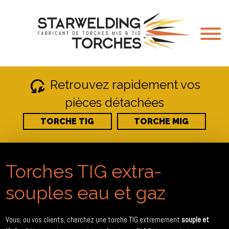
reset_wrench
Retrouvez rapidement vos
pièces détachées
TORCHE TIG
TORCHE MIG
Torches TIG extra-
souples eau et gaz
Vous, ou vos clients, cherchez une torche TIG extremement
souple et