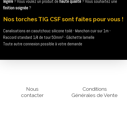
légère
? Vous voulez un produit de
haute qualité
? Vous souhaitez une
finition soignée
?
Nos torches TIG CSF sont faites pour vous !
Canalisations en caoutchouc silicone toilé - Manchon cuir sur 1m -
Raccord standard 1/4 de tour 50mm² - Gâchette lamelle
Toute autre connexion possible à votre demande
Nous
Conditions
contacter
Générales de Vente